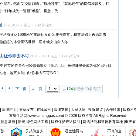
情结，然而受疫情影响，“原地过年”、“就地过年”的提倡和普及，打
个好年成为一道新“考题”。据悉，为...
起
2021-01-07 点击：202 评论:0
平均海拔达1900米的重庆仙女山又迎强降雪，积雪基础上再添新雪，
皑皑的冰雪童话世界，迎来仙女山自入冬...
理由让你非去不可
2020-12-31 点击：174 评论:0
行中过节的你是否已经蠢蠢欲动了呢?元旦小长假哪里会成为你的出行目
，这五大理由让你非去不可!NO.1...
5
6
下一页
末 页
共
124
条记录 10条/每页
|
法律声明
|
文章发布
|
在线留言
|
法律支援
|
人员认证
|
投诉建议
|
合作联盟
|
版权所
重庆生活网(
www.antonggas.com
) © 2026 版权所有 All Rights Reserved.
信息举报 | 阳光·绿色网络工程 | 版权保护投诉指引 | 网络法制和道德教育基地 |重庆