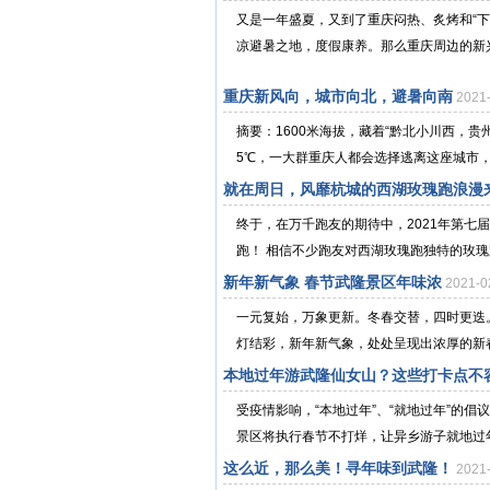
又是一年盛夏，又到了重庆闷热、炙烤和“
凉避暑之地，度假康养。那么重庆周边的新兴
重庆新风向，城市向北，避暑向南
2021
摘要：1600米海拔，藏着“黔北小川西，贵
5℃，一大群重庆人都会选择逃离这座城市，
就在周日，风靡杭城的西湖玫瑰跑浪漫
终于，在万千跑友的期待中，2021年第七
跑！ 相信不少跑友对西湖玫瑰跑独特的玫瑰路
新年新气象 春节武隆景区年味浓
2021-
一元复始，万象更新。冬春交替，四时更迭
灯结彩，新年新气象，处处呈现出浓厚的新春
本地过年游武隆仙女山？这些打卡点不
受疫情影响，“本地过年”、“就地过年”的倡
景区将执行春节不打烊，让异乡游子就地过年
这么近，那么美！寻年味到武隆！
2021