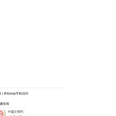
有
|
本站wap手机访问
省通管局