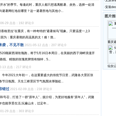
·
太原养
下开水”的季节。每逢此时，重庆人都只想逃离酷暑、炎热，选择一处清
·
安装de
避暑网红地在哪里？这一避暑胜地与其他小...
图片推
-06-29 点击：192 评论:0
州香格里拉”在重庆，有一种奇特的“避暑候鸟”现象。只要温度一上3
因为：重庆暑期的高温真的太！难！熬...
重庆
来袭，不见不散
2021-05-12 点击：207 评论:0
届520顾家西湖玫瑰跑，将于5月16日本周日，在美丽的西子湖畔浪漫开
线、精致的玫瑰奖牌情有独钟，5...
仙女
02-13 点击：217 评论:0
。牛年2021大年初一，在这重要盛大的传统节日里，武隆各大景区张
节日氛围。天生三桥景区节气氛围浓厚随处...
容错过
2021-02-09 点击：238 评论:0
议和号召，打造了一群“原年人”，据介绍，为更好地服务“原年人”，武隆
也能享受生活,玩遍山水，过足年...
-01-29 点击：303 评论:0