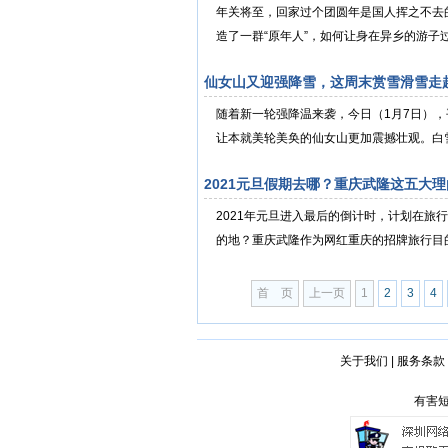
年关将至，回家过个团圆年是国人挥之不去的
造了一群“原年人”，如何让身在异乡的游子过
仙女山又迎强降雪，这周末赏雪滑雪走
随着新一轮强降温来袭，今日（1月7日），
让本就美轮美奂的仙女山更加震撼壮观。白雪
2021元旦假期去哪？重庆武隆这五大
2021年元旦进入最后的倒计时，计划在旅
的地？重庆武隆作为网红重庆的招牌旅行目的地
首 页
上一页
1
2
3
4
关于我们
|
服务条款
有害短