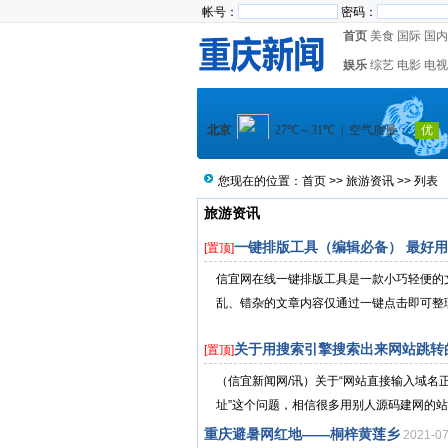
帐号：
密码：
首页
美食
国际
国内
娱乐
综艺
电影
电视
您现在的位置：
首页
>>
旅游资讯
>> 列表
旅游资讯
一键排版工具（编辑必备） 最好
[置顶]
信宜网在线一键排版工具是一款小巧轻便的
乱、错杂的文章内容仅通过一键点击即可整理
关于用搜索引擎搜索出来网站跳转
[置顶]
（信宜新闻网/讯）关于“网站直接输入域
址”这个问题，相信很多用别人源码建网的站
重庆避暑网红地——桐梓黄莲乡
2021-0