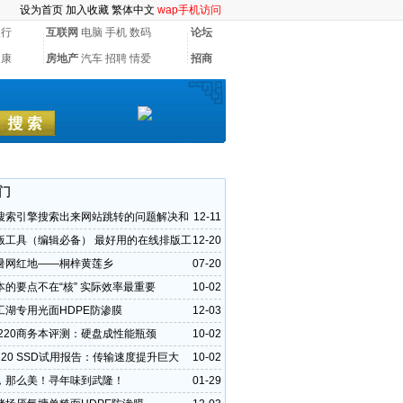
设为首页
加入收藏
繁体中文
wap手机访问
银行
互联网
电脑
手机
数码
论坛
健康
房地产
汽车
招聘
情爱
招商
门
搜索引擎搜索出来网站跳转的问题解决和
12-11
挂马代码
版工具（编辑必备） 最好用的在线排版工
12-20
暑网红地——桐梓黄莲乡
07-20
本的要点不在“核” 实际效率最重要
10-02
工湖专用光面HDPE防渗膜
12-03
6220商务本评测：硬盘成性能瓶颈
10-02
20 SSD试用报告：传输速度提升巨大
10-02
，那么美！寻年味到武隆！
01-29