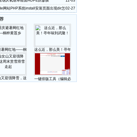
猪场厌氧塘单糙面HDPE防渗膜
12-03
de网站PHP系统install安装页面出现dir怎
02-27
荐
避暑网红地——桐
这么近，那么美！寻年
山又迎强降雪，这
一键排版工具（编辑必