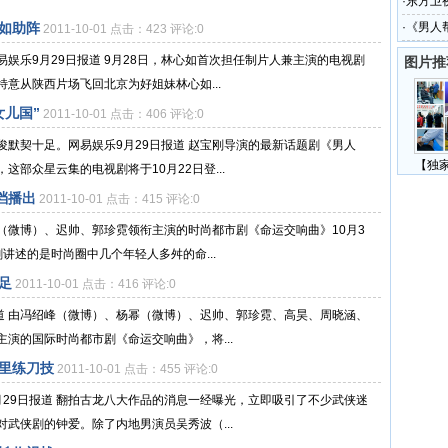
·
东方卫
如助阵
·
《男人
2011-10-01 点击：423 评论:0
手
娱乐9月29日报道 9月28日，林心如首次担任制片人兼主演的电视剧
图片推
意从陕西片场飞回北京为好姐妹林心如...
女儿国”
2011-10-01 点击：406 评论:0
默契十足。网易娱乐9月29日报道 赵宝刚导演的最新话题剧《男人
【独
部众星云集的电视剧将于10月22日登...
档播出
2011-10-01 点击：415 评论:0
（微博）、迟帅、郭珍霓领衔主演的时尚都市剧《命运交响曲》10月3
剧讲述的是时尚圈中几个年轻人多舛的命...
足
2011-10-01 点击：416 评论:0
道 由冯绍峰（微博）、杨幂（微博）、迟帅、郭珍霓、高昊、周晓涵、
演的国际时尚都市剧《命运交响曲》，将...
里练刀技
2011-10-01 点击：455 评论:0
29日报道 翻拍古龙八大作品的消息一经曝光，立即吸引了不少武侠迷
武侠剧的钟爱。除了内地男演员吴秀波（...