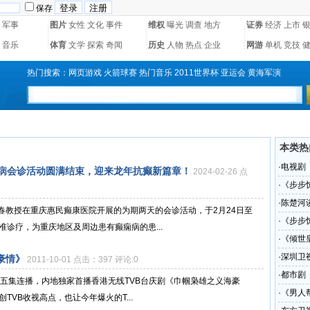
保存
军事
图片
女性
文化
事件
维权
曝光
调查
地方
证券
经济
上市
音乐
体育
文学
探索
奇闻
历史
人物
热点
企业
网游
单机
竞技
热门搜索：
网页游戏
火箭球赛
热门音乐
2011世界杯
亚运会
黄海军演
本类热
·
电视剧
病会诊活动圆满结束，迎来龙年抗癫新篇章！
2024-02-26 点
·
《步步
·
陈楚河
春教授在重庆惠民癫康医院开展的为期两天的会诊活动，于2月24日至
·
《步步
准诊疗，为重庆地区及周边患有癫痫病的患...
·
《倾世
·
深圳卫
豪情》
2011-10-01 点击：397 评论:0
·
都市剧
30五集连播，内地独家首播香港无线TVB台庆剧《巾帼枭雄之义海豪
·
《男人
TVB收视高点，也让今年爆火的T...