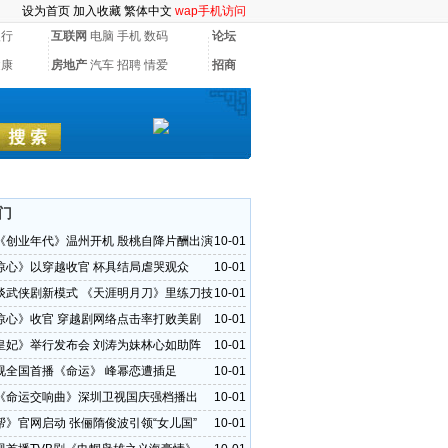
设为首页
加入收藏
繁体中文
wap手机访问
银行
互联网
电脑
手机
数码
论坛
健康
房地产
汽车
招聘
情爱
招商
门
《创业年代》温州开机 殷桃自降片酬出演
10-01
惊心》以穿越收官 杯具结局虐哭观众
10-01
谈武侠剧新模式 《天涯明月刀》里练刀技
10-01
惊心》收官 穿越剧网络点击率打败美剧
10-01
皇妃》举行发布会 刘涛为妹林心如助阵
10-01
视全国首播《命运》 峰幂恋遭插足
10-01
《命运交响曲》深圳卫视国庆强档播出
10-01
帮》官网启动 张俪隋俊波引领“女儿国”
10-01