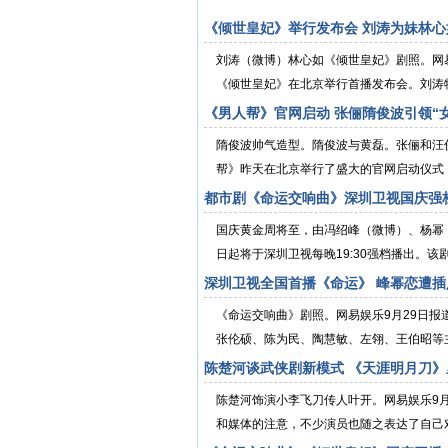
《倾世皇妃》举行发布会 刘涛为妹林心
刘涛（微博）林心如《倾世皇妃》剧照。网易
《倾世皇妃》在北京举行首播发布会。刘涛特
《男人帮》官网启动 张俪隋俊波引领“
隋俊波帅气造型。隋俊波与黄磊。张俪和汪俊
帮》昨天在北京举行了盛大的官网启动仪式，这
都市剧《命运交响曲》深圳卫视国庆强
国庆黄金周将至，由冯绍峰（微博）、杨幂
日起将于深圳卫视每晚19:30强档播出。该
深圳卫视全国首播《命运》 峰幂恋遭插
《命运交响曲》剧照。网易娱乐9月29日报
张伦硕、陈为民、陶慧敏、左翎、王伯昭等主
陈楚河谈武侠剧新模式 《天涯明月刀》
陈楚河饰演小李飞刀传人叶开。网易娱乐9月
和媒体的注意，不少演员也随之表达了自己对