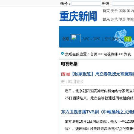
帐号：
密码：
首页
美食
国际
国内
娱乐
综艺
电影
电视
您现在的位置：
首页
>>
电视热播
>> 列表
电视热播
【独家报道】周立春教授元宵癫痫
[置顶]
击：85 评论:0
近日，北京朝阳医院神经内科知名专家周立
25日圆满结束。此次会诊旨通过周教授的精
东方卫视首播TVB剧《巾帼枭雄之义海
东方卫视10月1日国庆剧献，每天下午12:
情》。该剧播出时曾以最高收视47点的数据创