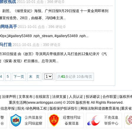
掀收视战
2011-10-01 点击：366 评论:0
剧照。《倾世皇妃》海报。广州日报9月29日报道 十一黄金周即将到
宣传造势。28日，由杨幂、冯绍峰主演...
讷网络高手
2011-10-01 点击：396 评论:0
0px;}#gallery53469 .nph_stream, #gallery53469 .nph...
马打造
2011-10-01 点击：390 评论:0
月30日报道 由《故宫》导演周兵带领原班人马打造的12集纪录片《汽
《探索·发现》栏目播出。总导演周...
4
5
下一页
末 页
共
41
条记录 10条/每页
|
法律声明
|
文章发布
|
在线留言
|
法律支援
|
人员认证
|
投诉建议
|
合作联盟
|
版权所
重庆生活网(
www.antonggas.com
) © 2026 版权所有 All Rights Reserved.
信息举报 | 阳光·绿色网络工程 | 版权保护投诉指引 | 网络法制和道德教育基地 |重庆