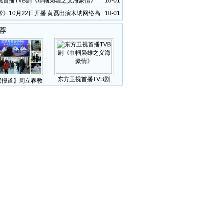
视首播TVB剧《巾帼枭雄之义海豪情》
10-01
帮》10月22日开播 黄磊出演木讷网络高
10-01
荐
东方卫视首播TVB剧
家报道】周立春教