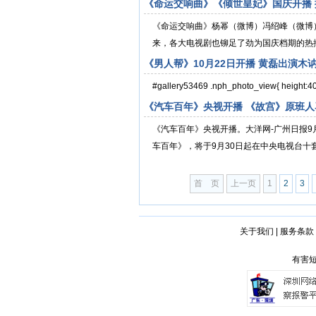
《命运交响曲》《倾世皇妃》国庆开播 
《命运交响曲》杨幂（微博）冯绍峰（微博）
来，各大电视剧也铆足了劲为国庆档期的热播
《男人帮》10月22日开播 黄磊出演木
#gallery53469 .nph_photo_view{ height:40
《汽车百年》央视开播 《故宫》原班人
《汽车百年》央视开播。大洋网-广州日报9
车百年》，将于9月30日起在中央电视台十套
首 页
上一页
1
2
3
关于我们
|
服务条款
有害短