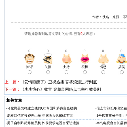
作者：佚名 来源：不
请选择您看到这篇文章时的心情: 已有
0
人表态：
0
0
0
0
0
0
惊讶
欠揍
支持
很棒
愤怒
搞笑
上一篇：
《爱情睡醒了》卫视热播 誓将浪漫进行到底
下一篇：
《步步惊心》收官 穿越剧网络点击率打败美剧
相关文章
·
马化腾是怎样建立他的QQ帝国和跻身富豪榜的
·
信宜市部长郑晓坚在
·
老板回信宜投资养山羊 年底收入达60多万元
·
1号店董事长于刚：
·
男子自制炸药炸柜员机 炸前要求电视台采访遭拒
·
半岛电视台台长辞职