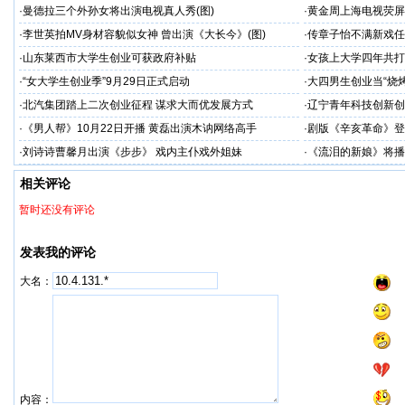
·
曼德拉三个外孙女将出演电视真人秀(图)
·
黄金周上海电视荧屏
·
李世英拍MV身材容貌似女神 曾出演《大长今》(图)
·
传章子怡不满新戏任
·
山东莱西市大学生创业可获政府补贴
·
女孩上大学四年共打
·
“女大学生创业季”9月29日正式启动
·
大四男生创业当“烧烤
·
北汽集团踏上二次创业征程 谋求大而优发展方式
·
辽宁青年科技创新创
·
《男人帮》10月22日开播 黄磊出演木讷网络高手
·
剧版《辛亥革命》登
·
刘诗诗曹馨月出演《步步》 戏内主仆戏外姐妹
·
《流泪的新娘》将播
相关评论
暂时还没有评论
发表我的评论
大名：
内容：