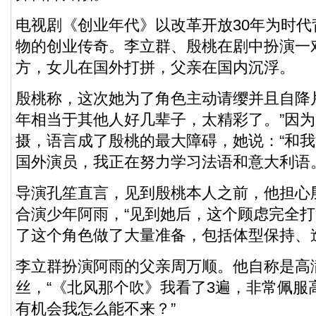
电视剧《创业年代》以改革开放30年为时
物的创业传奇。
李立群
、殷桃在剧中扮演一
方，女儿在国外打拼，父亲在国内沉浮。
殷桃称，这次她为了角色主动请缨并且自降
年相当于其他人好几辈子，太精彩了。”因
摄，语言成了殷桃的最大障碍，她说：“和
国外演员，我正在努力学习法语和意大利语。
导演孔笙直言，见到殷桃本人之前，他担心
合演少年阿雨，“见到她后，这个顾虑完全
了这个角色做了大量准备，包括体型保持、
李立群扮演阿雨的父亲周万顺。他自称是高
丝，“
《北风那个吹》
我看了3遍，非常佩服
有机会我怎么能不来？”