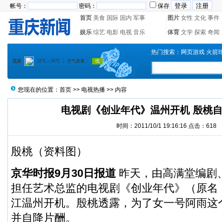
帐号：
密码：
保存
首页
美食
国际
国内
军事
图片
女性
文化
事件
娱乐
综艺
电影
电视
音乐
体育
文学
探索
奇闻
热门搜索：
网页游戏
火箭
您现在的位置：
首页
>>
电视热播
>> 内容
电视剧《创业年代》温州开机 殷桃
时间：2011/10/1 19:16:16 点击：
618
殷桃
（资料图）
京华时报9月30日报道
昨天，由高满堂编剧
担任艺术总监的电视剧《创业年代》（原名
江温州开机。殷桃透露，为了女一号阿雨这
并自降片酬。