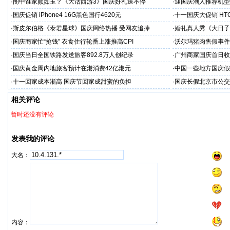
·
阁中谁家颜如玉？《大话西游3》国庆好礼送不停
·
迎国庆潮人推荐机型 三
·
国庆促销 iPhone4 16G黑色国行4620元
·
十一国庆大促销 HTC
·
斯皮尔伯格《泰若星球》国庆网络热播 受网友追捧
·
婚礼真人秀《大日子
·
国庆商家忙“抢钱” 衣食住行轮番上涨推高CPI
·
沃尔玛猪肉售假事件
·
国庆当日全国铁路发送旅客892.8万人创纪录
·
广州商家国庆首日收1
·
国庆黄金周内地旅客预计在港消费42亿港元
·
中国一些地方国庆假
·
十一回家成本渐高 国庆节回家成甜蜜的负担
·
国庆长假北京市公交
相关评论
暂时还没有评论
发表我的评论
大名：
内容：