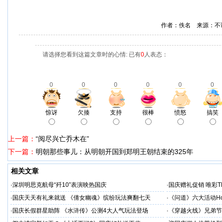
作者：佚名 来源：不
请选择您看到这篇文章时的心情: 已有
0
人表态：
0
0
0
0
0
0
惊讶
欠揍
支持
很棒
愤怒
搞笑
上一篇：
“阅尽兴亡乔木在”
下一篇：
明朝那些事儿：从明朝开国到郑明王朝结束的325年
相关文章
·
深圳明思克航母“歼10”表演映热国庆
·
国庆赠礼促销 唯彩T
·
国庆天天有礼来就送 《倩女幽魂》缤纷玩法爽翻七天
·
《问道》六大活动Ho
·
国庆长假群星助阵 《水浒传》公测4大人气玩法登场
·
《穿越火线》兄弟节