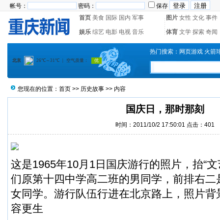
帐号：
密码：
保存
首页
美食
国际
国内
军事
图片
女性
文化
事件
娱乐
综艺
电影
电视
音乐
体育
文学
探索
奇闻
热门搜索：
网页游戏
火箭
您现在的位置：
首页
>>
历史故事
>> 内容
国庆日，那时那刻
时间：2011/10/2 17:50:01 点击：
401
这是1965年10月1日国庆游行的照片，抬“
们原第十四中学高二班的男同学，前排右二
女同学。游行队伍行进在北京路上，照片背
容更生