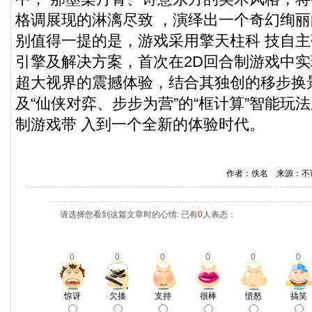
格调展现的淋漓尽致 ，演绎出一个奇幻绚
别值得一提的是，游戏采用擎天柱科 技自主研
引擎及解决方案，首次在2D回合制游戏中实现 1
超大视界的震撼体验，结合其独创的移步换
及“仙侠对弈、步步为营”的“框计算”智能玩
制游戏带 入到一个全新的体验时代。
作者：佚名 来源：不
请选择您看到这篇文章时的心情: 已有
0
人表态：
0
0
0
0
0
0
惊讶
欠揍
支持
很棒
愤怒
搞笑