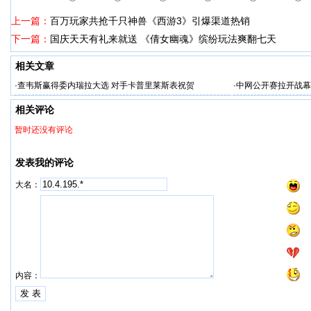
上一篇：
百万玩家共抢千只神兽《西游3》引爆渠道热销
下一篇：
国庆天天有礼来就送 《倩女幽魂》缤纷玩法爽翻七天
相关文章
·
查韦斯赢得委内瑞拉大选 对手卡普里莱斯表祝贺
·
中网公开赛拉开战幕
相关评论
暂时还没有评论
发表我的评论
大名：
内容：