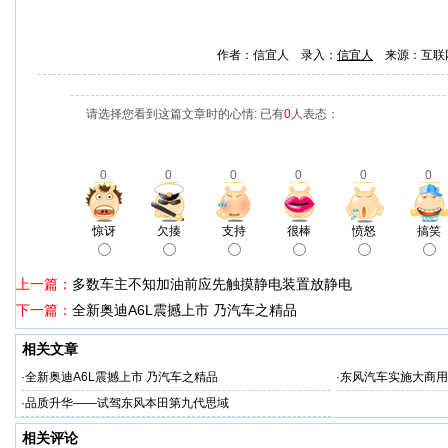
作者：信宜人 录入：
信宜人
来源：互联
请选择您看到这篇文章时的心情: 已有
0
人表态：
0
0
0
0
0
0
惊讶
欠揍
支持
很棒
愤怒
搞笑
上一篇：
多数车主不知加油前应先触摸静电装置放静电
下一篇：
全新奥迪A6L震撼上市 乃汽车之精品
相关文章
·
全新奥迪A6L震撼上市 乃汽车之精品
·
东风汽车实施大商用
·
品质升华——试驾东风本田第九代思域
相关评论