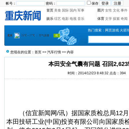
帐号：
密码：
保存
首页
美食
国际
国内
军事
图片
女性
文化
事件
娱乐
综艺
电影
电视
音乐
体育
文学
探索
奇闻
热门搜索：
网页游戏
火箭
您现在的位置：
首页
>>
汽车行情
>> 内容
本田安全气囊有问题 召回2,62
时间：2014/12/23 8:48:32 点击：
394
（
信宜新闻
网/讯）据国家质检总局12
本田技研工业(中国)投资有限公司向国家质