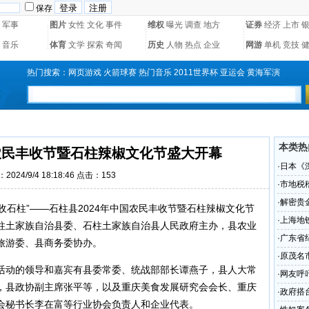
保存
军事
图片
女性
文化
事件
维权
曝光
调查
地方
证券
经济
上市
音乐
体育
文学
探索
奇闻
历史
人物
热点
企业
网游
单机
竞技
热门搜索：
网页游戏
火箭球赛
热门音乐
2011世界杯
亚运会
黄海军演
本类热
国农民丰收节暨石柱辣椒文化节盛大开幕
·
日本《
2024/9/4 18:18:46 点击：
153
历史
·
市地税
·
解密贵
赞丰收石柱”——石柱县2024年中国农民丰收节暨石柱辣椒文化节
·
上海地
柱土家族自治县委、石柱土家族自治县人民政府主办，县农业
·
广东省
旅游委、县商务委协办。
召开
·
原茂名
活动的领导和嘉宾有县委常委、统战部部长谭燕子，县人大常
百万
·
网友呼
，县政协副主席张平等，以及重庆美食发展研究会会长、重庆
·
政府搭
会秘书长李在富等行业协会负责人和企业代表。