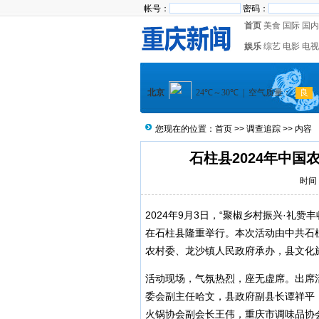
帐号：
密码：
首页
美食
国际
国内
娱乐
综艺
电影
电视
您现在的位置：
首页
>>
调查追踪
>> 内容
石柱县2024年中
时间：
2024年9月3日，“聚椒乡村振兴·礼
在石柱县隆重举行。本次活动由中共石
农村委、龙沙镇人民政府承办，县文化
活动现场，气氛热烈，座无虚席。出席
委会副主任哈文，县政府副县长谭祥平
火锅协会副会长王伟，重庆市调味品协