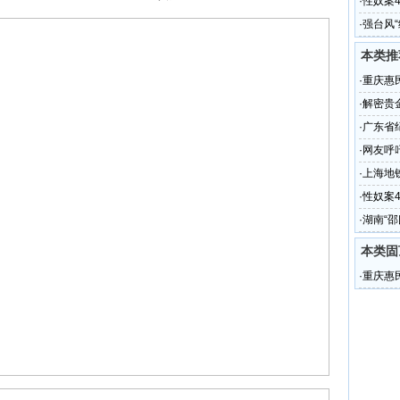
·
性奴案
图
·
强台风
避风
本类推
·
重庆惠
险先兆
·
解密贵
·
广东省
召开
·
网友呼
·
上海地
·
性奴案
图
·
湖南“
本类固
·
重庆惠
险先兆