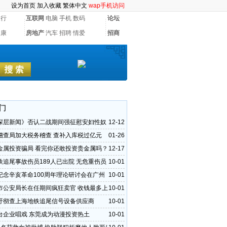
设为首页
加入收藏
繁体中文
wap手机访问
银行
互联网
电脑
手机
数码
论坛
健康
房地产
汽车
招聘
情爱
招商
门
深层新闻》否认二战期间强征慰安妇性奴
12-12
稽查局加大税务稽查 查补入库税过亿元
01-26
金属投资骗局 看完你还敢投资贵金属吗？
12-17
铁追尾事故伤员189人已出院 无危重伤员
10-01
纪念辛亥革命100周年理论研讨会在广州
10-01
市公安局长在任期间疯狂卖官 收钱最多上
10-01
吁彻查上海地铁追尾信号设备供应商
10-01
台企业唱戏 东莞成为动漫投资热土
10-01