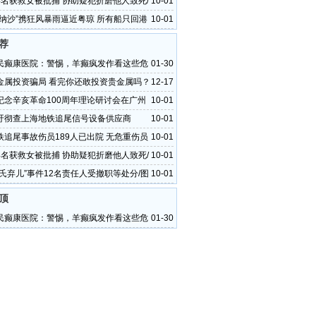
4名获救女被批捕 协助疑犯折磨他人致死/
10-01
“纳沙”携狂风暴雨逼近粤琼 所有船只回港
10-01
荐
民癫康医院：警惕，羊癫疯发作看这些危
01-30
！
金属投资骗局 看完你还敢投资贵金属吗？
12-17
纪念辛亥革命100周年理论研讨会在广州
10-01
吁彻查上海地铁追尾信号设备供应商
10-01
铁追尾事故伤员189人已出院 无危重伤员
10-01
4名获救女被批捕 协助疑犯折磨他人致死/
10-01
邵氏弃儿”事件12名责任人受撤职等处分/图
10-01
顶
民癫康医院：警惕，羊癫疯发作看这些危
01-30
！