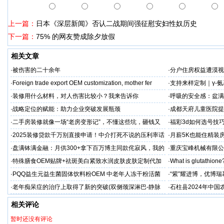
上一篇：
日本《深层新闻》否认二战期间强征慰安妇性奴历史
下一篇：
75% 的网友赞成除夕放假
相关文章
·
被伤害的二十余年
·
分户住房权益遭漠视
·
Foreign trade export OEM customization, mother fer
·
支持来样定制｜γ-
全流程开发（含五重
·
装修用什么材料，对人伤害比较小？我来告诉你
·
呼吸的安全感：盆满
保准则
·
战略定位的赋能：助力企业突破发展瓶颈
·
成都天府儿童医院提
童抽动症预防为主
·
二手房装修就像一场“老房变形记”，不懂这些坑，砸钱又
·
福彩3d如何选号技
糟心！看完这篇再开工
·
2025装修贷款千万别直接申请！中介打死不说的压利率话
·
月薪5K也能住精装
术大公开
杆撬动百万级质感！
·
盘满钵满金融：月供300+拿下百万博主同款侘寂风，我的
·
重庆宝峰机械有限公
家被邻居追着问链接
性
·
特殊膳食OEM贴牌+祛斑美白紧致水润皮肤皮肤定制代加
·
What is glutathione?
工厂家
·
PQQ益生元益生菌固体饮料粉OEM 中老年人冻干粉活菌
·
“紫”耀进博，优博
粉贴牌代加工
·
老年痴呆症的治疗上取得了新的突破(双侧颈深淋巴-静脉
·
石柱县2024年中
吻合术)
相关评论
暂时还没有评论