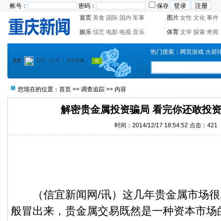
帐号：
密码：
保存
首页
美食
国际
国内
军事
图片
女性
文化
事件
娱乐
综艺
电影
电视
音乐
体育
文学
探索
奇闻
热门搜索：
网页游戏
火箭
您现在的位置：
首页
>>
调查追踪
>> 内容
解密贵金属投资骗局 看完你还敢投
时间：2014/12/17 18:54:52 点击：
421
（
信宜新闻
网/讯）
这几年贵金属市场很
般冒出来，贵金属交易既然是一种资本市场