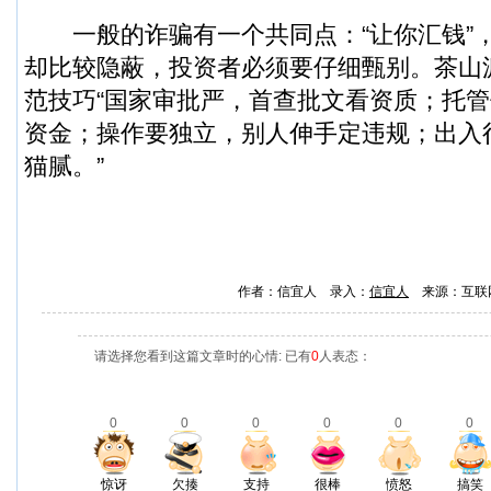
一般的诈骗有一个共同点：“让你汇钱”
却比较隐蔽，投资者必须要仔细甄别。茶山
范技巧“国家审批严，首查批文看资质；托
资金；操作要独立，别人伸手定违规；出入
猫腻。”
作者：信宜人 录入：
信宜人
来源：互联
请选择您看到这篇文章时的心情: 已有
0
人表态：
0
0
0
0
0
0
惊讶
欠揍
支持
很棒
愤怒
搞笑