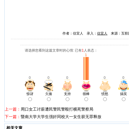
作者：信宜人 录入：
信宜人
来源：互联
请选择您看到这篇文章时的心情: 已有
1
人表态：
1
0
0
0
0
0
惊讶
欠揍
支持
很棒
愤怒
搞笑
上一篇：
周口女工讨薪遭民警民警殴打横死警察局
下一篇：
暨南大学大学生强奸同校大一女生获无罪释放
相关文章