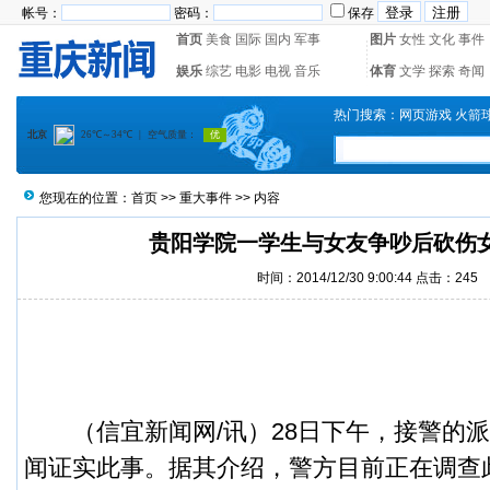
帐号：
密码：
保存
首页
美食
国际
国内
军事
图片
女性
文化
事件
娱乐
综艺
电影
电视
音乐
体育
文学
探索
奇闻
热门搜索：
网页游戏
火箭
您现在的位置：
首页
>>
重大事件
>> 内容
贵阳学院一学生与女友争吵后砍伤
时间：2014/12/30 9:00:44 点击：
245
（
信宜新闻
网/讯）
28日下午，接警的
闻证实此事。据其介绍，警方目前正在调查