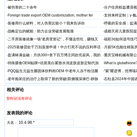
·
被伤害的二十余年
·
分户住房权益遭漠视
·
Foreign trade export OEM customization, mother fer
·
支持来样定制｜γ-
全流程开发（含五重
·
装修用什么材料，对人伤害比较小？我来告诉你
·
呼吸的安全感：盆满
保准则
·
战略定位的赋能：助力企业突破发展瓶颈
·
成都天府儿童医院提
童抽动症预防为主
·
二手房装修就像一场“老房变形记”，不懂这些坑，砸钱又
·
福彩3d如何选号技
糟心！看完这篇再开工
·
2025装修贷款千万别直接申请！中介打死不说的压利率话
·
月薪5K也能住精装
术大公开
杆撬动百万级质感！
·
盘满钵满金融：月供300+拿下百万博主同款侘寂风，我的
·
重庆宝峰机械有限公
家被邻居追着问链接
性
·
特殊膳食OEM贴牌+祛斑美白紧致水润皮肤皮肤定制代加
·
What is glutathione?
工厂家
·
PQQ益生元益生菌固体饮料粉OEM 中老年人冻干粉活菌
·
“紫”耀进博，优博
粉贴牌代加工
·
老年痴呆症的治疗上取得了新的突破(双侧颈深淋巴-静脉
·
石柱县2024年中
吻合术)
相关评论
暂时还没有评论
发表我的评论
大名：