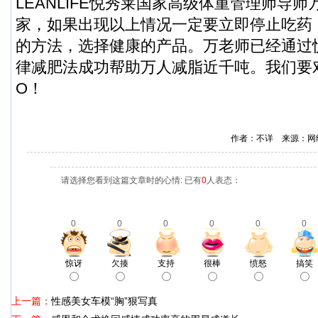
LEANLIFE悦秀莱国家高级体重管理师导
家，如果出现以上情况一定要立即停止吃药
的方法，选择健康的产品。万老师已经通过
律减肥法成功帮助万人减脂近千吨。我们要
O！
作者：不详 来源：网
请选择您看到这篇文章时的心情: 已有
0
人表态：
0
0
0
0
0
0
惊讶
欠揍
支持
很棒
愤怒
搞笑
上一篇：
性感美女车模“胸”狠写真