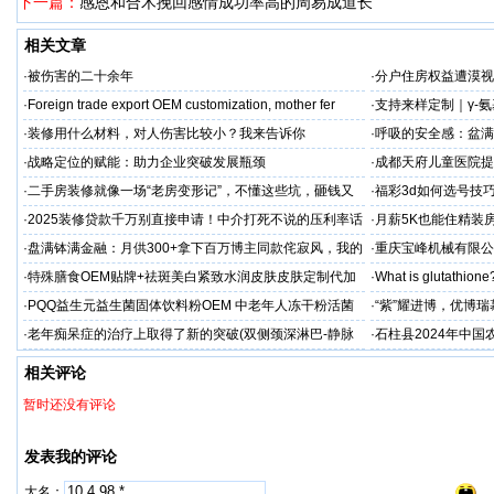
下一篇：
感恩和合术挽回感情成功率高的周易成道长
相关文章
·
被伤害的二十余年
·
分户住房权益遭漠视
·
Foreign trade export OEM customization, mother fer
·
支持来样定制｜γ-
全流程开发（含五重
·
装修用什么材料，对人伤害比较小？我来告诉你
·
呼吸的安全感：盆满
保准则
·
战略定位的赋能：助力企业突破发展瓶颈
·
成都天府儿童医院提
童抽动症预防为主
·
二手房装修就像一场“老房变形记”，不懂这些坑，砸钱又
·
福彩3d如何选号技
糟心！看完这篇再开工
·
2025装修贷款千万别直接申请！中介打死不说的压利率话
·
月薪5K也能住精装
术大公开
杆撬动百万级质感！
·
盘满钵满金融：月供300+拿下百万博主同款侘寂风，我的
·
重庆宝峰机械有限公
家被邻居追着问链接
性
·
特殊膳食OEM贴牌+祛斑美白紧致水润皮肤皮肤定制代加
·
What is glutathione?
工厂家
·
PQQ益生元益生菌固体饮料粉OEM 中老年人冻干粉活菌
·
“紫”耀进博，优博
粉贴牌代加工
·
老年痴呆症的治疗上取得了新的突破(双侧颈深淋巴-静脉
·
石柱县2024年中
吻合术)
相关评论
暂时还没有评论
发表我的评论
大名：