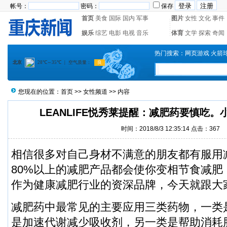
帐号：
密码：
保存
首页
美食
国际
国内
军事
图片
女性
文化
事件
娱乐
综艺
电影
电视
音乐
体育
文学
探索
奇闻
热门搜索：
网页游戏
火箭
您现在的位置：
首页
>>
女性频道
>> 内容
LEANLIFE悦秀莱提醒：减肥药要慎吃
时间：2018/8/3 12:35:14 点击：
367
相信很多对自己身材不满意的朋友都有服用
80%以上的减肥产品都会使你变相节食减肥！L
作为健康减肥行业的资深品牌，今天就跟大
减肥药中最常见的主要应用三类药物，一类
是加速代谢减少吸收剂，另一类是帮助消耗