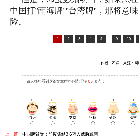
中国打"南海牌""台湾牌"，那将意
险。
1
2
3
4
5
...
9
10
作者：不详 来源：网
请选择您看到这篇文章时的心情: 已有
0
人表态：
0
0
0
0
0
0
惊讶
欠揍
支持
很棒
愤怒
搞笑
上一篇：
中国腹背受：印度集结3.6万人威胁藏南