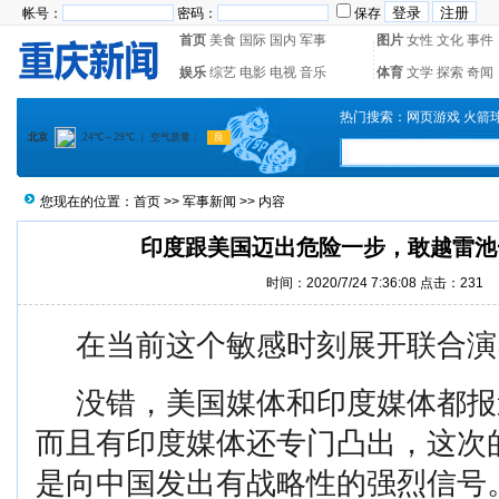
帐号：
密码：
保存
首页
美食
国际
国内
军事
图片
女性
文化
事件
娱乐
综艺
电影
电视
音乐
体育
文学
探索
奇闻
热门搜索：
网页游戏
火箭
您现在的位置：
首页
>>
军事新闻
>> 内容
印度跟美国迈出危险一步，敢越雷池
时间：2020/7/24 7:36:08 点击：
231
在当前这个敏感时刻展开联合演
没错，美国媒体和印度媒体都报
而且有印度媒体还专门凸出，这次
是向中国发出有战略性的强烈信号