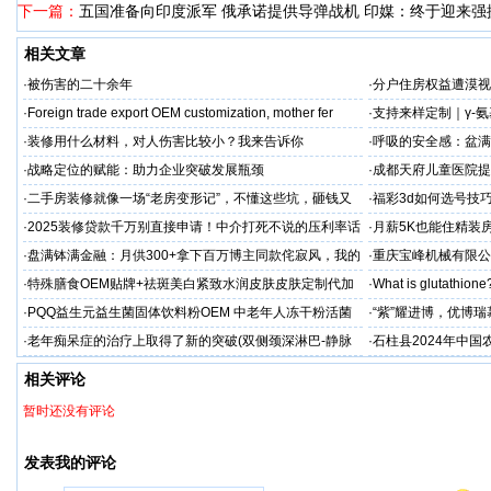
下一篇：
五国准备向印度派军 俄承诺提供导弹战机 印媒：终于迎来强
相关文章
·
被伤害的二十余年
·
分户住房权益遭漠视
·
Foreign trade export OEM customization, mother fer
·
支持来样定制｜γ-
全流程开发（含五重
·
装修用什么材料，对人伤害比较小？我来告诉你
·
呼吸的安全感：盆满
保准则
·
战略定位的赋能：助力企业突破发展瓶颈
·
成都天府儿童医院提
童抽动症预防为主
·
二手房装修就像一场“老房变形记”，不懂这些坑，砸钱又
·
福彩3d如何选号技
糟心！看完这篇再开工
·
2025装修贷款千万别直接申请！中介打死不说的压利率话
·
月薪5K也能住精装
术大公开
杆撬动百万级质感！
·
盘满钵满金融：月供300+拿下百万博主同款侘寂风，我的
·
重庆宝峰机械有限公
家被邻居追着问链接
性
·
特殊膳食OEM贴牌+祛斑美白紧致水润皮肤皮肤定制代加
·
What is glutathione?
工厂家
·
PQQ益生元益生菌固体饮料粉OEM 中老年人冻干粉活菌
·
“紫”耀进博，优博
粉贴牌代加工
·
老年痴呆症的治疗上取得了新的突破(双侧颈深淋巴-静脉
·
石柱县2024年中
吻合术)
相关评论
暂时还没有评论
发表我的评论